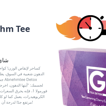
ehm Tee
شاي 
الدهون شعبية في السوق، يعل
جسم
لجسمك: "أيتها الدهون، اخرجي
فورمولا 1، فإنه يحرق ال
الكربوهيدرات، يعمل كما لو 
مرتفع جدًا لدرجة أن معدتك تشعر كما لو كانت قد تناولت للتو وليمة ملكية!