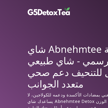
شاي Abnehmtee للتنقية
رسمي - شاي طبيعي
 للتنحيف دعم صحي
متعدد الجوانب
غني بمضادات الأكسدة ودعمه للكولاجين، لا
يساعدك شاي Abnehmtee Detox في إنقاص الوزن
فحسب، بل يدعم أيضًا صحتك العامة.