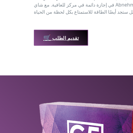
في إجازة دائمة في مركز للعافية. مع شاي Abnehmtee Detox، لن تبقى في شكل
🛒
تقديم الطلب