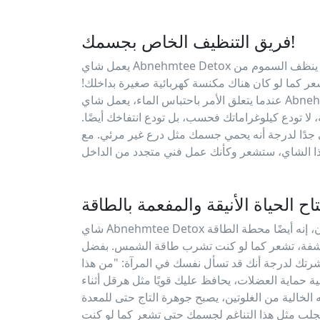
فريق التنظيف الخاص بجسمك!
يعمل شاي Abnehmtee Detox كفريق تنظيف شخصي لجسمك. ينظف السموم من
ر كما لو كان هناك مكنسة كهربائية صغيرة بداخلك!
عندما يتعلق الأمر باحتباس الماء، يعمل شاي Abnehmtee Detox كسباك، يزيل الماء
 لا تودع كيلوغراماتك فحسب، بل تودع انتفاخك أيضًا.
جدًا لدرجة أنه يحمي جسمك مثل درع غير مرئي. مع
اح الحياة الأنيقة والمفعمة بالطاقة
شاي Abnehmtee Detox ليس مجرد شاي لإنقاص الوزن، إنه أيضًا محطة الطاقة
شفة، تشعر كما لو كنت تشرب طاقة الشمس. بفضل
بشرتك لدرجة أنك قد تسأل نفسك في المرآة: "من هذا
ماية العضلات، يحافظ عليك قويًا مثل هرقل أثناء
 الخالية من الغلوتين، يصبح جوهرة التاج حتى للمعدة
 يجلب مثل هذا التناغم لجسمك حتى تشعر كما لو كنت