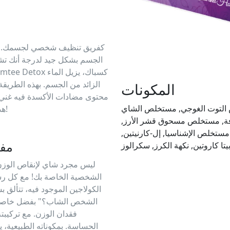
الجسم بشكل جيد لدرجة أنك تشع
الزائد من الجسم. بهذه الطريقة،
المكونات
محتوى مضادات الأكسدة فيه غني 
 التوت الغوجي, مستخلص الشاي
هذا الشاي، ستشعر وكأنك عمل فني متجدد من الداخل!
ة, مستخلص مسحوق قشر الأرز,
تخلص الإشناسيا, إل-كارنيتين,
مفت
الشخصية الخاصة بك! مع كل ر
الكولاجين الموجود فيه، تتألق 
الشخص الشاب؟" بفضل خاصية ح
فقدان الوزن. مع تركيبته
الحساسة. بمكوناته الطبيعية،