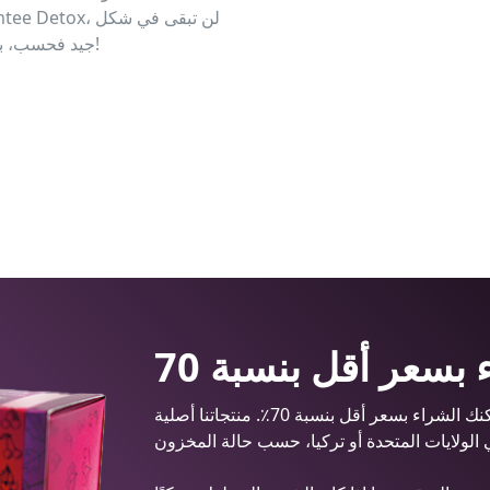
جيد فحسب، بل ستجد أيضًا الطاقة للاستمتاع بكل لحظة من الحياة!
مع شحن المنتج الأصلي مباشرة من المصنع، يمكنك الشراء بسعر أقل بنسبة 70٪. منتجاتنا أصلية