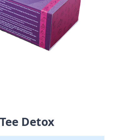
Abnehmtee Deto في
🛒
لب
Tee Detox