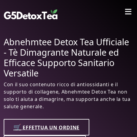
≡
iale
Abnehmtee Detox Tea Uffi
ed
- Tè Dimagrante Naturale 
o
Efficace Il Nuovo Nome de
Dimagrimento: Abnehmt
Detox Tea!
 il
ea non
Con le sue potenti proprietà brucia grassi 
e la tua
l'effetto di stimolazione del metabolismo,
Abnehmtee Detox Tea aiuta nel dimagrime
mirato.