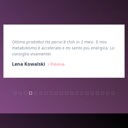
o
Questo tè funziona davvero! Ho perso 5 chili in 
a. Lo
giorni. Mi sento più energico. Lo consiglio viva
Gustav Svensson
/ Svezia