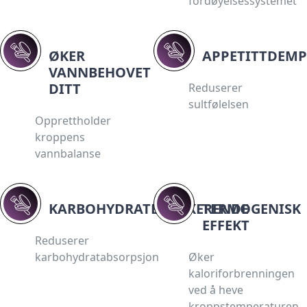
fordøyelsessystemet
ØKER
APPETITTDEM
VANNBEHOVET
DITT
Reduserer
sultfølelsen
Opprettholder
kroppens
vannbalanse
KARBOHYDRATBLOKKERENDE
TERMOGENISK
EFFEKT
Reduserer
karbohydratabsorpsjon
Øker
kaloriforbrenningen
ved å heve
kroppstemperaturen