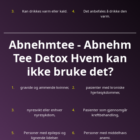
Kan drikkes varm eller kald.
Det anbefales å drikke den
varm.
Abnehmtee - Abnehm
Tee Detox Hvem kan
ikke bruke det?
gravide og ammende kvinner,
pasienter med kroniske
hjertesykdommer,
nyresvikt eller enhver
Pasienter som gjennomgår
nyresykdom,
kreftbehandling,
Personer med epilepsi og
Personer med middelhavs
lignende lidelser.
anemi.