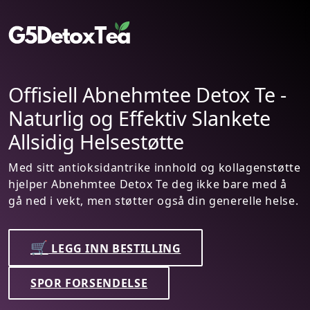
-
Offisiell Abnehmtee Detox Te
Naturlig og Effektiv Slankete
Det Nye Navnet på Slanking:
Abnehmtee Detox Te!
øtte
 å
Med sine sterke fettforbrennende egenskaper
lse.
stoffskifte-boostende effekt hjelper Abnehmte
Detox Te med målrettet slanking.
🛒
LEGG INN BESTILLING
SPOR FORSENDELSE