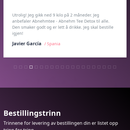
Min kone og jeg bruker Abnehmtee - Abnehm Tee
Detox sammen. Jeg gikk ned 6 kilo, og min kone 8.
Den smaker godt og er lett å drikke. Takk til alle
involverte!
Mehmet Yılmaz
/ Tyrkia
Bestillingstrinn
Trinnene for levering av bestillingen din er listet opp
trinn for trinn.