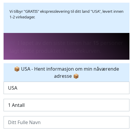
Vi tilbyr "GRATIS" ekspresslevering til ditt land "USA", levert innen
1-2 virkedager.
💰 I løpet av de siste 24 timene har
13
personer kjøpt produktet.
📦 USA - Hent informasjon om min nåværende
adresse 📦