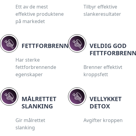
Ett av de mest
Tilbyr effektive
effektive produktene
slankeresultater
på markedet
FETTFORBRENNENDE
VELDIG GOD
FETTFORBREN
Har sterke
fettforbrennende
Brenner effektivt
egenskaper
kroppsfett
MÅLRETTET
VELLYKKET
SLANKING
DETOX
Gir målrettet
Avgifter kroppen
slanking