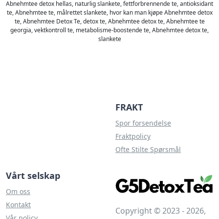
Abnehmtee detox hellas, naturlig slankete, fettforbrennende te, antioksidant
te, Abnehmtee te, målrettet slankete, hvor kan man kjøpe Abnehmtee detox
te, Abnehmtee Detox Te, detox te, Abnehmtee detox te, Abnehmtee te
georgia, vektkontroll te, metabolisme-boostende te, Abnehmtee detox te,
slankete
FRAKT
Spor forsendelse
Fraktpolicy
Ofte Stilte Spørsmål
Vårt selskap
Om oss
Kontakt
Copyright © 2023 - 2026,
Vår policy